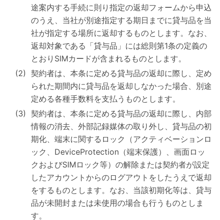
途案内する手続に則り指定の返却フォームから申込
のうえ、当社が別途指定する期日までに貸与品を当
社が指定する場所に返却するものとします。なお、
返却対象である「貸与品」には総則第1条の定義の
とおりSIMカードが含まれるものとします。
契約者は、本条に定める貸与品の返却に際し、定め
られた期間内に貸与品を返却しなかった場合、別途
定める各種手数料を支払うものとします。
契約者は、本条に定める貸与品の返却に際し、内部
情報の消去、外部記録媒体の取り外し、貸与品の初
期化、端末に関するロック（アクティベーションロ
ック、DeviceProtection（端末保護）、画面ロッ
クおよびSIMロック等）の解除または契約者が設定
したアカウントからのログアウトをしたうえで返却
をするものとします。なお、当該初期化等は、貸与
品が未開封または未使用の場合も行うものとしま
す。