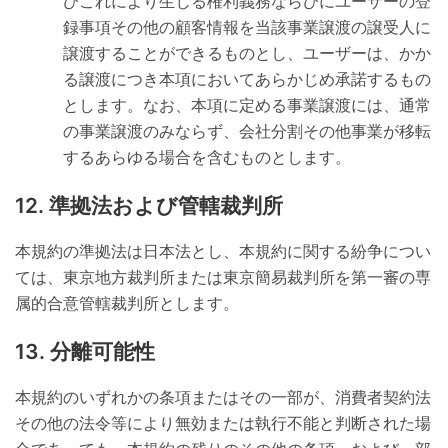
びこれにより生じる権利義務ならびにユーザーの登
録事項その他の顧客情報を当該事業譲渡の譲受人に
譲渡することができるものとし、ユーザーは、かか
る譲渡につき本項においてあらかじめ承諾するもの
とします。なお、本項に定める事業譲渡には、通常
の事業譲渡のみならず、会社分割その他事業が移転
するあらゆる場合を含むものとします。
準拠法および管轄裁判所
本規約の準拠法は日本法とし、本規約に関する紛争につい
ては、東京地方裁判所または東京簡易裁判所を第一審の専
属的合意管轄裁判所とします。
分離可能性
本規約のいずれかの条項またはその一部が、消費者契約法
その他の法令等により無効または執行不能と判断された場