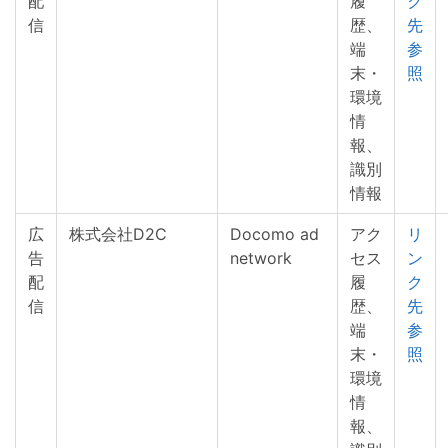
配
履
ク
信
歴、
先
端
参
末・
照
環境
情
報、
識別
情報
広
株式会社D2C
Docomo ad
アク
リ
告
network
セス
ン
配
履
ク
信
歴、
先
端
参
末・
照
環境
情
報、