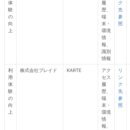
体
履
ク
験
歴、
先
の
端
参
向
末・
照
上
環境
情
報、
識別
情報
利
株式会社プレイド
KARTE
アク
リ
用
セス
ン
体
履
ク
験
歴、
先
の
端
参
向
末・
照
上
環境
情
報、