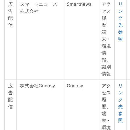
広
スマートニュース
Smartnews
アク
リ
告
株式会社
セス
ン
配
履
ク
信
歴、
先
端
参
末・
照
環境
情
報、
識別
情報
広
株式会社Gunosy
Gunosy
アク
リ
告
セス
ン
配
履
ク
信
歴、
先
端
参
末・
照
環境