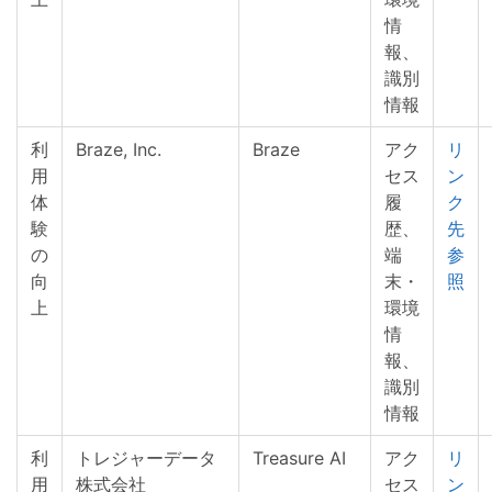
情
報、
識別
情報
利
Braze, Inc.
Braze
アク
リ
用
セス
ン
体
履
ク
験
歴、
先
の
端
参
向
末・
照
上
環境
情
報、
識別
情報
利
トレジャーデータ
Treasure AI
アク
リ
用
株式会社
セス
ン