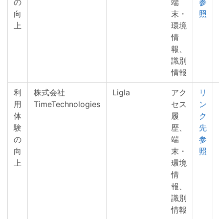
の
端
参
向
末・
照
上
環境
情
報、
識別
情報
利
株式会社
Ligla
アク
リ
用
TimeTechnologies
セス
ン
体
履
ク
験
歴、
先
の
端
参
向
末・
照
上
環境
情
報、
識別
情報