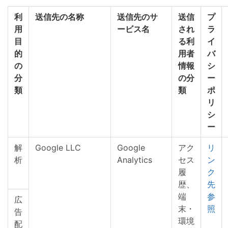
利
送信先の名称
送信先のサ
送信
プ
用
ービス名
され
ラ
目
る利
イ
的
用者
バ
の
情報
シ
分
の分
ー
類
類
ポ
リ
シ
ー
解
Google LLC
Google
アク
リ
析
Analytics
セス
ン
履
ク
歴、
先
端
参
広
末・
照
告
環境
配