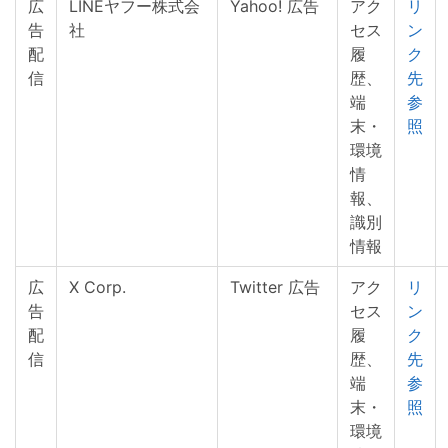
広
LINEヤフー株式会
Yahoo! 広告
アク
リ
告
社
セス
ン
配
履
ク
信
歴、
先
端
参
末・
照
環境
情
報、
識別
情報
広
X Corp.
Twitter 広告
アク
リ
告
セス
ン
配
履
ク
信
歴、
先
端
参
末・
照
環境