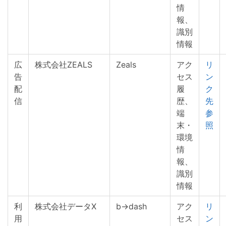
情
報、
識別
情報
広
株式会社ZEALS
Zeals
アク
リ
告
セス
ン
配
履
ク
信
歴、
先
端
参
末・
照
環境
情
報、
識別
情報
利
株式会社データX
b→dash
アク
リ
用
セス
ン