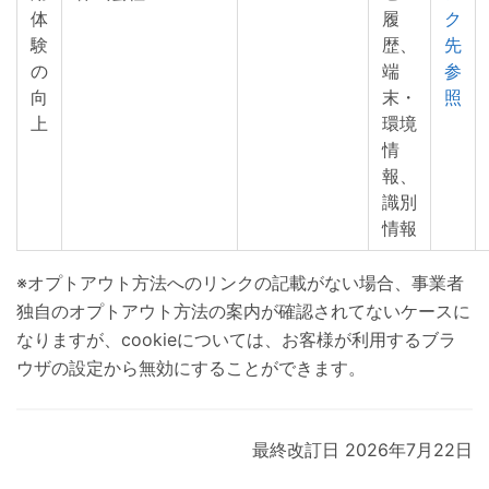
体
履
ク
験
歴、
先
の
端
参
向
末・
照
上
環境
情
報、
識別
情報
※オプトアウト方法へのリンクの記載がない場合、事業者
独自のオプトアウト方法の案内が確認されてないケースに
なりますが、cookieについては、お客様が利用するブラ
ウザの設定から無効にすることができます。
最終改訂日 2026年7月22日