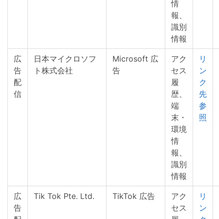
情
報、
識別
情報
広
日本マイクロソフ
Microsoft 広
アク
リ
告
ト株式会社
告
セス
ン
配
履
ク
信
歴、
先
端
参
末・
照
環境
情
報、
識別
情報
広
Tik Tok Pte. Ltd.
TikTok 広告
アク
リ
告
セス
ン