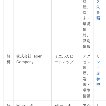
履
ク
歴、
先
端
参
末・
照
環境
情
報、
識別
情報
解
株式会社Faber
ミエルカヒ
アク
リ
析
Company
ートマップ
セス
ン
履
ク
歴、
先
端
参
末・
照
環境
情報
解
Microsoft
Microsoft
アク
リ