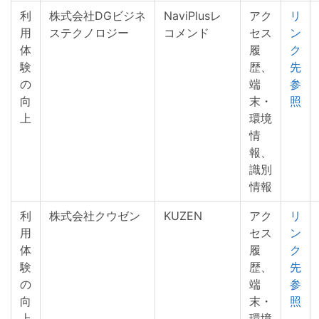
利
株式会社DGビジネ
NaviPlusレ
アク
リ
用
ステクノロジー
コメンド
セス
ン
体
履
ク
験
歴、
先
の
端
参
向
末・
照
上
環境
情
報、
識別
情報
利
株式会社クウゼン
KUZEN
アク
リ
用
セス
ン
体
履
ク
験
歴、
先
の
端
参
向
末・
照
上
環境