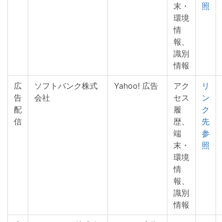
末・
照
環境
情
報、
識別
情報
広
ソフトバンク株式
Yahoo! 広告
アク
リ
告
会社
セス
ン
配
履
ク
信
歴、
先
端
参
末・
照
環境
情
報、
識別
情報