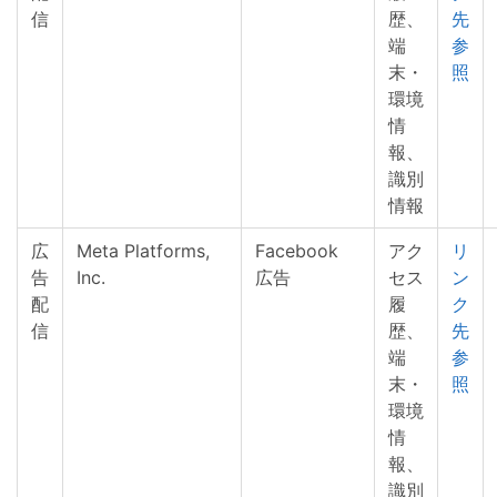
信
歴、
先
端
参
末・
照
環境
情
報、
識別
情報
広
Meta Platforms,
Facebook
アク
リ
告
Inc.
広告
セス
ン
配
履
ク
信
歴、
先
端
参
末・
照
環境
情
報、
識別