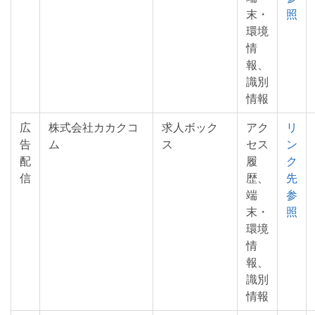
末・
照
環境
情
報、
識別
情報
広
株式会社カカクコ
求人ボック
アク
リ
告
ム
ス
セス
ン
配
履
ク
信
歴、
先
端
参
末・
照
環境
情
報、
識別
情報