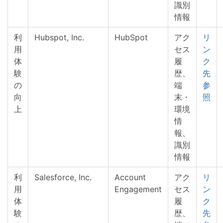
識別
情報
利
Hubspot, Inc.
HubSpot
アク
リ
用
セス
ン
体
履
ク
験
歴、
先
の
端
参
向
末・
照
上
環境
情
報、
識別
情報
利
Salesforce, Inc.
Account
アク
リ
用
Engagement
セス
ン
体
履
ク
験
歴、
先