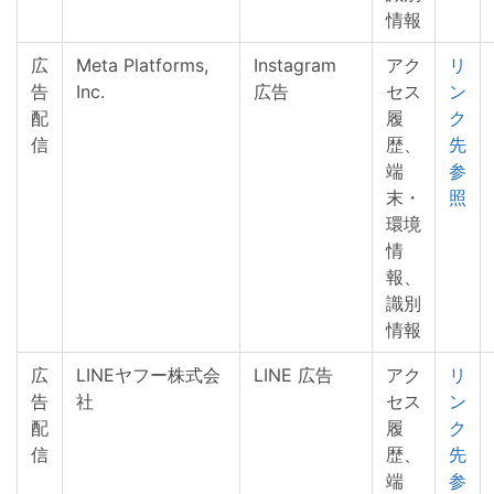
情報
広
Meta Platforms,
Instagram
アク
リ
告
Inc.
広告
セス
ン
配
履
ク
信
歴、
先
端
参
末・
照
環境
情
報、
識別
情報
広
LINEヤフー株式会
LINE 広告
アク
リ
告
社
セス
ン
配
履
ク
信
歴、
先
端
参