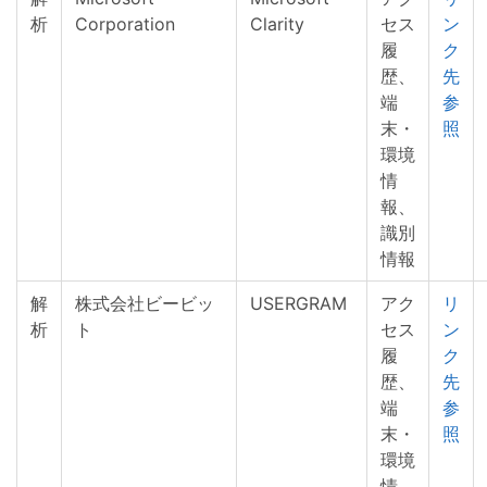
析
Corporation
Clarity
セス
ン
履
ク
歴、
先
端
参
末・
照
環境
情
報、
識別
情報
解
株式会社ビービッ
USERGRAM
アク
リ
析
ト
セス
ン
履
ク
歴、
先
端
参
末・
照
環境
情