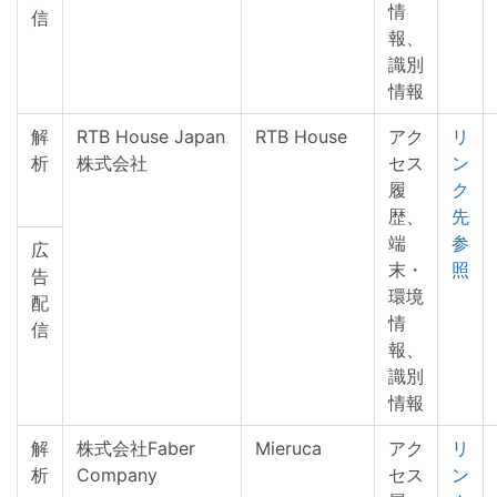
情
信
報、
識別
情報
解
RTB House Japan
RTB House
アク
リ
析
株式会社
セス
ン
履
ク
歴、
先
端
参
広
末・
照
告
環境
配
情
信
報、
識別
情報
解
株式会社Faber
Mieruca
アク
リ
析
Company
セス
ン