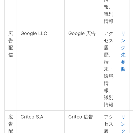
報、
識別
情報
広
Google LLC
Google 広告
アク
リ
告
セス
ン
配
履
ク
信
歴、
先
端
参
末・
照
環境
情
報、
識別
情報
広
Criteo S.A.
Criteo 広告
アク
リ
告
セス
ン
配
履
ク