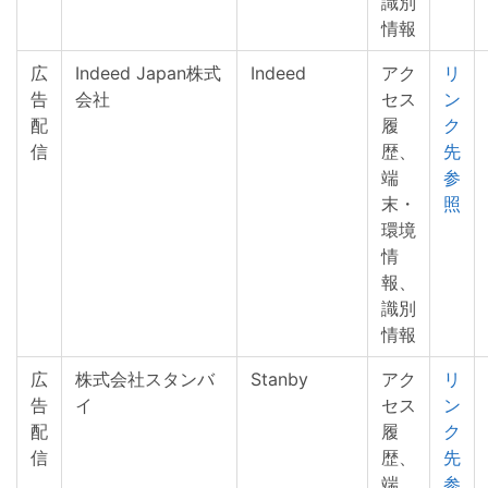
識別
情報
広
Indeed Japan株式
Indeed
アク
リ
告
会社
セス
ン
配
履
ク
信
歴、
先
端
参
末・
照
環境
情
報、
識別
情報
広
株式会社スタンバ
Stanby
アク
リ
告
イ
セス
ン
配
履
ク
信
歴、
先
端
参